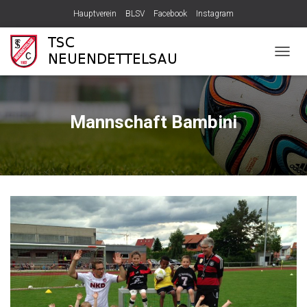
Hauptverein
BLSV
Facebook
Instagram
N
A
V
I
G
Mannschaft Bambini
A
T
I
O
N
U
M
S
C
H
A
L
T
E