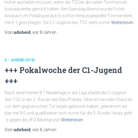
höher ausfallen müssen, wenn die TSCler die vielen Torchancen
konsequenter genutzt hätten. Am Dienstag Abend wurde Fichte
Ansbach im Pokalspiel durch schön herausgespielte Tore verdient
mit 6:1 geschlagen. Die C1-Jugend des TSC zieht somit
Weiterlesen
Von
udoheid
, vor
8 Jahren
C - JUGEND (U15)
+++ Pokalwoche der C1-Jugend
+++
Nach einer hohen 8:1 Niederlage in der Liga startet die C-Jugend
des TSC in die 2 . Runde des Bau-Pokals. Obwohl sie viele Chancen
vor dem gegnerischen Tor liegen gelassen haben, gewannen sie
klar mit 9:0 und qualifizieren sich somit für die 3. Runde. Heute geht
´s gegen die JFG Bibertgrund
Weiterlesen
Von
udoheid
, vor
8 Jahren