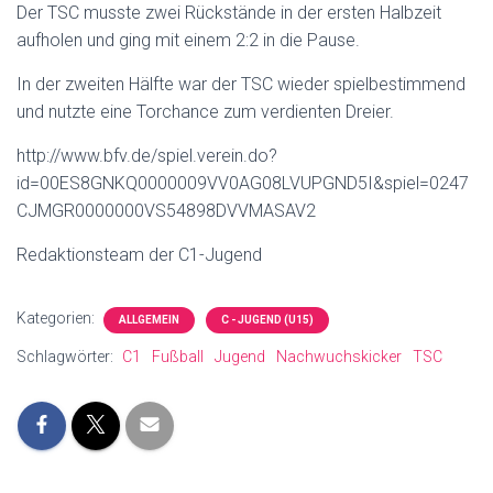
N
Der TSC musste zwei Rückstände in der ersten Halbzeit
aufholen und ging mit einem 2:2 in die Pause.
In der zweiten Hälfte war der TSC wieder spielbestimmend
und nutzte eine Torchance zum verdienten Dreier.
http://www.bfv.de/spiel.verein.do?
id=00ES8GNKQ0000009VV0AG08LVUPGND5I&spiel=0247
CJMGR0000000VS54898DVVMASAV2
Redaktionsteam der C1-Jugend
Kategorien:
ALLGEMEIN
C - JUGEND (U15)
Schlagwörter:
C1
Fußball
Jugend
Nachwuchskicker
TSC