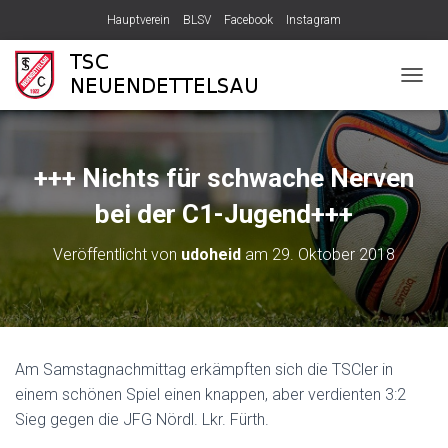
Hauptverein
BLSV
Facebook
Instagram
N
A
V
I
G
+++ Nichts für schwache Nerven
A
T
bei der C1-Jugend+++
I
O
Veröffentlicht von
udoheid
am
29. Oktober 2018
N
U
M
S
C
H
Am Samstagnachmittag erkämpften sich die TSCler in
A
einem schönen Spiel einen knappen, aber verdienten 3:2
L
T
Sieg gegen die JFG Nördl. Lkr. Fürth.
E