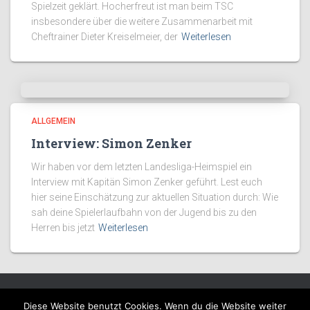
Spielzeit geklärt. Hocherfreut ist man beim TSC
insbesondere über die weitere Zusammenarbeit mit
Cheftrainer Dieter Kreiselmeier, der
Weiterlesen
ALLGEMEIN
Interview: Simon Zenker
Wir haben vor dem letzten Landesliga-Heimspiel ein
Interview mit Kapitän Simon Zenker geführt. Lest euch
hier seine Einschätzung zur aktuellen Situation durch: Wie
sah deine Spielerlaufbahn von der Jugend bis zu den
Herren bis jetzt
Weiterlesen
Diese Website benutzt Cookies. Wenn du die Website weiter