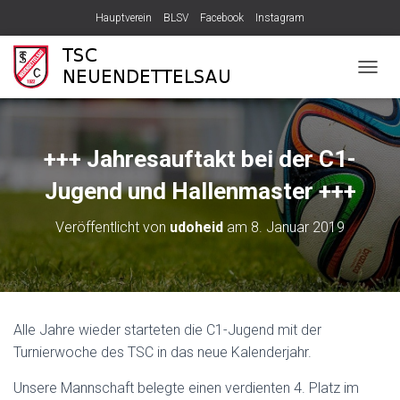
Hauptverein
BLSV
Facebook
Instagram
N
A
V
I
G
+++ Jahresauftakt bei der C1-
A
T
Jugend und Hallenmaster +++
I
O
Veröffentlicht von
udoheid
am
8. Januar 2019
N
U
M
S
C
H
Alle Jahre wieder starteten die C1-Jugend mit der
A
Turnierwoche des TSC in das neue Kalenderjahr.
L
T
Unsere Mannschaft belegte einen verdienten 4. Platz im
E