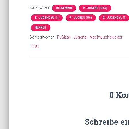
Kategorien:
ALLGEMEIN
D - JUGEND (U13)
E - JUGEND (U11)
F - JUGEND (U9)
G - JUGEND (U7)
HERREN
Schlagwörter:
Fußball
Jugend
Nachwuchskicker
TSC
0 Ko
Schreibe e