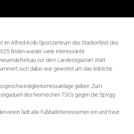
et im Alfred-Kolb-Sportzentrum das Stadionfest des
025 finden wieder viele interessante
Neuendettelsau vor dem Landesligastart statt.
ümmert sich dabei wie gewohnt um das leibliche
hussgeschwindigkeitsmessanlage geben. Zum
desligaduell des heimischen TSCs gegen die SpVgg
erein lädt alle Fußballinteressierten ein und freut