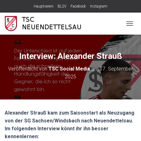
Hauptverein
BLSV
Facebook
Instagram
N
A
V
I
G
Interview: Alexander Strauß
A
T
Veröffentlicht von
TSC Social Media
am
17. September
I
2025
O
N
U
M
S
C
Alexander Strauß kam zum Saisonstart als Neuzugang
H
A
von der SG Sachsen/Windsbach nach Neuendettelsau.
L
Im folgenden Interview könnt ihr ihn besser
T
kennenlernen:
E