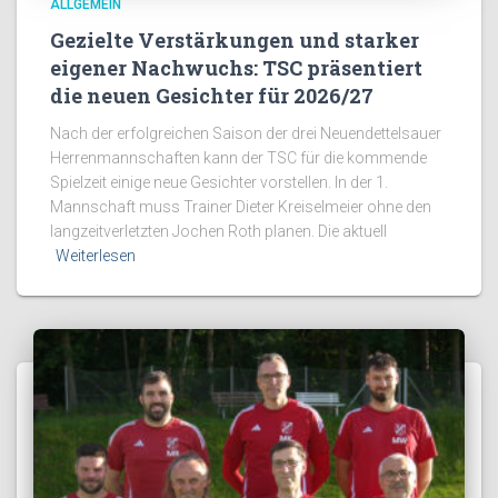
ALLGEMEIN
Gezielte Verstärkungen und starker
eigener Nachwuchs: TSC präsentiert
die neuen Gesichter für 2026/27
Nach der erfolgreichen Saison der drei Neuendettelsauer
Herrenmannschaften kann der TSC für die kommende
Spielzeit einige neue Gesichter vorstellen. In der 1.
Mannschaft muss Trainer Dieter Kreiselmeier ohne den
langzeitverletzten Jochen Roth planen. Die aktuell
Weiterlesen