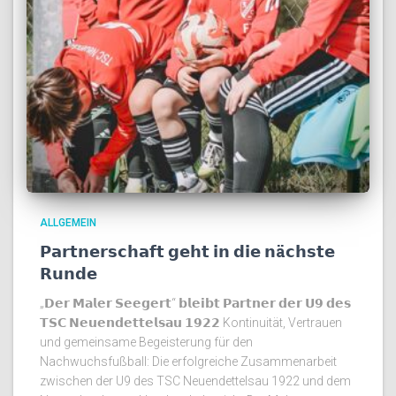
ALLGEMEIN
𝗣𝗮𝗿𝘁𝗻𝗲𝗿𝘀𝗰𝗵𝗮𝗳𝘁 𝗴𝗲𝗵𝘁 𝗶𝗻 𝗱𝗶𝗲 𝗻ä𝗰𝗵𝘀𝘁𝗲
𝗥𝘂𝗻𝗱𝗲
„𝗗𝗲𝗿 𝗠𝗮𝗹𝗲𝗿 𝗦𝗲𝗲𝗴𝗲𝗿𝘁“ 𝗯𝗹𝗲𝗶𝗯𝘁 𝗣𝗮𝗿𝘁𝗻𝗲𝗿 𝗱𝗲𝗿 𝗨𝟵 𝗱𝗲𝘀
𝗧𝗦𝗖 𝗡𝗲𝘂𝗲𝗻𝗱𝗲𝘁𝘁𝗲𝗹𝘀𝗮𝘂 𝟭𝟵𝟮𝟮 Kontinuität, Vertrauen
und gemeinsame Begeisterung für den
Nachwuchsfußball: Die erfolgreiche Zusammenarbeit
zwischen der U9 des TSC Neuendettelsau 1922 und dem