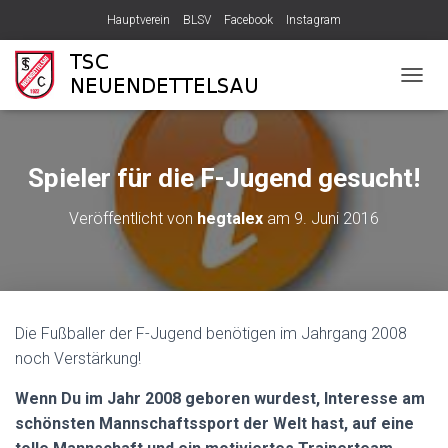
Hauptverein
BLSV
Facebook
Instagram
N
A
V
I
G
Spieler für die F-Jugend gesucht!
A
T
Veröffentlicht von
hegtalex
am
9. Juni 2016
I
O
N
U
M
S
Die Fußballer der F-Jugend benötigen im Jahrgang 2008
C
noch Verstärkung!
H
A
L
Wenn Du im Jahr 2008 geboren wurdest, Interesse am
T
schönsten Mannschaftssport der Welt hast, auf eine
E