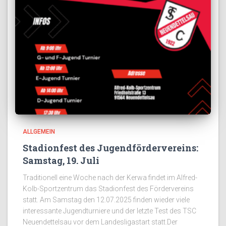
ALLGEMEIN
Stadionfest des Jugendfördervereins:
Samstag, 19. Juli
Traditionell eine Woche nach der Kerwa findet im Alfred-
Kolb-Sportzentrum das Stadionfest des Fördervereins
statt. Am Samstag den 12.07.2025 finden wieder viele
interessante Jugendturniere und der letzte Test des TSC
Neuendettelsau vor dem Landesligastart statt.Der