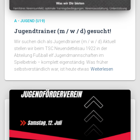
A - JUGEND (U19)
Jugendtrainer (m / w / d) gesucht!
Wir suchen dich als Jugendtrainer (m / w / d) Aktuell
stellen wir beim TSC Neuendettelsau 1922 in der
Abteilung Fußball elf Jugendmannschaften im
Spielbetrieb – komplett eigenständig. Was früher
selbstverständlich war, ist heute etwas
Weiterlesen